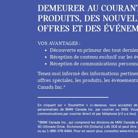
DEMEURER AU COURAN
PRODUITS, DES NOUVEL
OFFRES ET DES ÉVÉNEM
VOS AVANTAGES :
Découverte en primeur des tout dernie
Réception de contenu exclusif sur les
Réception de communications personna
Tenez-moi informé des informations pertinent
offres spéciales, les produits, les événemen
Canada Inc.*
En cliquant sur « Soumettre » ci-dessous, vous acceptez de
personnalisés de BMW Canada Inc. par courriel ou SMS. Vous
communications par courrier direct et par téléphone (s'il y a lieu).
*BMW Canada Inc., qui comprend les divisions de MINI Canada 
50 Ultimate Drive, Richmond Hill (Ontario) L4S 0C8 et peut êtr
ou au 1-866-378-6464. Pour en savoir plus, consultez www.mini.ca 