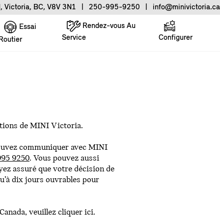
, Victoria, BC, V8V 3N1
|
250-995-9250
|
info@minivictoria.ca
Rendez-vous Au
Essai
Service
Configurer
Routier
tions de MINI Victoria.
s pouvez communiquer avec MINI
995 9250
. Vous pouvez aussi
ez assuré que votre décision de
qu’à dix jours ouvrables pour
Canada, veuillez
cliquer ici
.