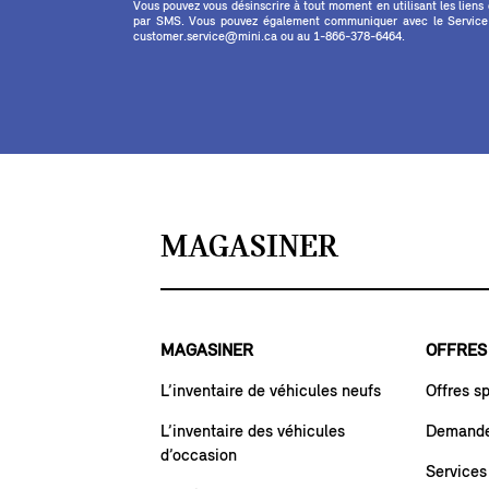
Vous pouvez vous désinscrire à tout moment en utilisant les liens
par SMS. Vous pouvez également communiquer avec le Service à
customer.service@mini.ca ou au 1-866-378-6464.
MAGASINER
MAGASINER
OFFRES
L’inventaire de véhicules neufs
Offres s
L’inventaire des véhicules
Demande 
d’occasion
Services