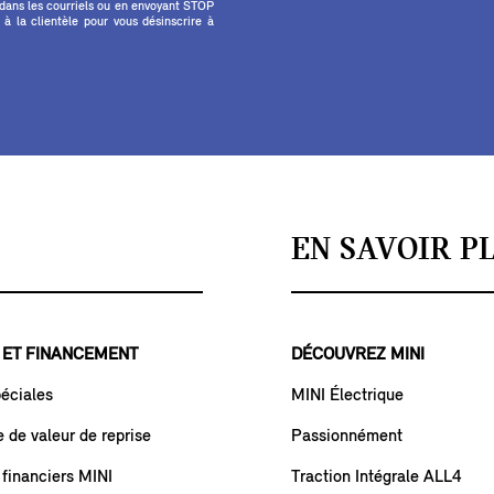
 dans les courriels ou en envoyant STOP
 la clientèle pour vous désinscrire à
EN SAVOIR P
 ET FINANCEMENT
DÉCOUVREZ MINI
péciales
MINI Électrique
de valeur de reprise
Passionnément
 financiers MINI
Traction Intégrale ALL4