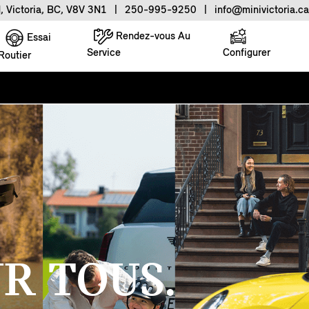
, Victoria, BC, V8V 3N1
|
250-995-9250
|
info@minivictoria.ca
Rendez-vous Au
Essai
Service
Configurer
Routier
R TOUS.