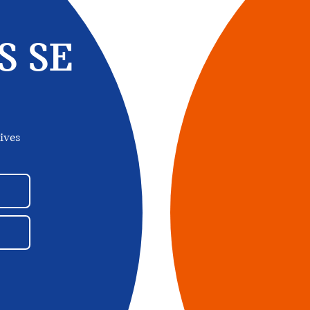
S SE
ives