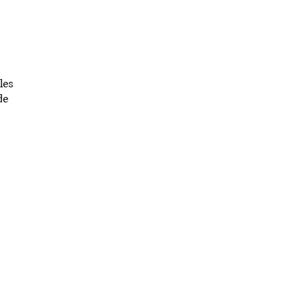
les
de