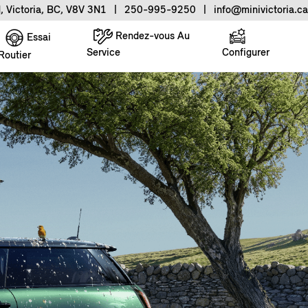
, Victoria, BC, V8V 3N1
|
250-995-9250
|
info@minivictoria.ca
Rendez-vous Au
Essai
Service
Configurer
Routier