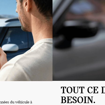
TOUT CE 
BESOIN.
nées du véhicule à