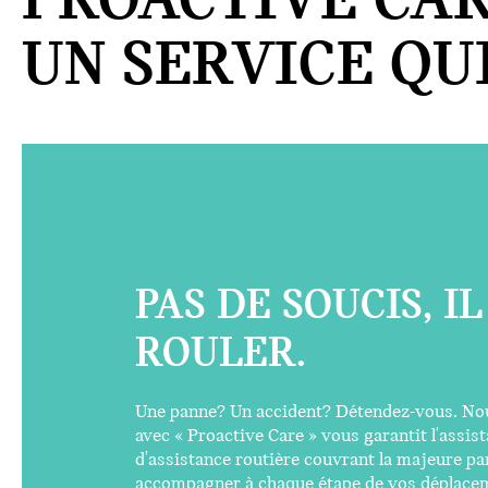
PROACTIVE CAR
UN SERVICE QUI
PAS DE SOUCIS, I
ROULER.
Une panne? Un accident? Détendez-vous. Nou
avec « Proactive Care » vous garantit l'assis
d'assistance routière couvrant la majeure p
accompagner à chaque étape de vos déplace