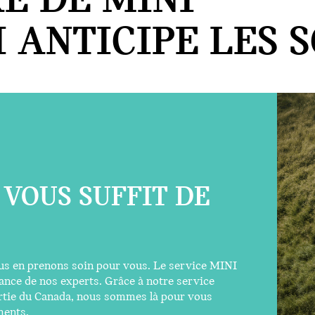
E DE MINI
 ANTICIPE LES S
L VOUS SUFFIT DE
s en prenons soin pour vous. Le service MINI
tance de nos experts. Grâce à notre service
artie du Canada, nous sommes là pour vous
ments.