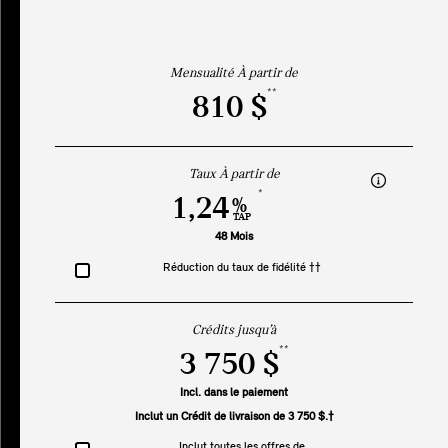
Mensualité À partir de
**
810 $
Taux À partir de
*
1,24
%
TAP
48 Mois
Réduction du taux de fidélité ††
Crédits jusqu’à
**
3 750 $
Incl. dans le paiement
Inclut un Crédit de livraison de 3 750 $.†
Inclut toutes les offres de