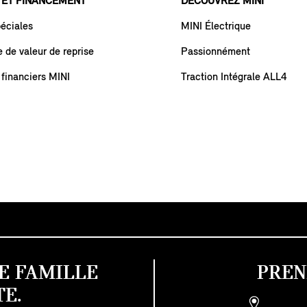
 ET FINANCEMENT
DÉCOUVREZ MINI
péciales
MINI Électrique
de valeur de reprise
Passionnément
 financiers MINI
Traction Intégrale ALL4
E FAMILLE
PREN
E.