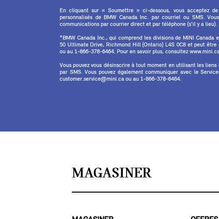
En cliquant sur « Soumettre » ci-dessous, vous acceptez de
personnalisés de BMW Canada Inc. par courriel ou SMS. Vous
communications par courrier direct et par téléphone (s'il y a lieu).
*BMW Canada Inc., qui comprend les divisions de MINI Canada 
50 Ultimate Drive, Richmond Hill (Ontario) L4S 0C8 et peut êtr
ou au 1-866-378-6464. Pour en savoir plus, consultez www.mini.ca 
Vous pouvez vous désinscrire à tout moment en utilisant les liens
par SMS. Vous pouvez également communiquer avec le Service à
customer.service@mini.ca ou au 1-866-378-6464.
MAGASINER