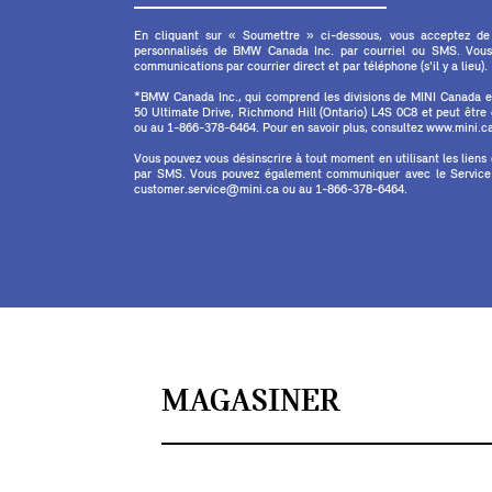
En cliquant sur « Soumettre » ci-dessous, vous acceptez de
personnalisés de BMW Canada Inc. par courriel ou SMS. Vous
communications par courrier direct et par téléphone (s'il y a lieu).
*BMW Canada Inc., qui comprend les divisions de MINI Canada 
50 Ultimate Drive, Richmond Hill (Ontario) L4S 0C8 et peut êtr
ou au 1-866-378-6464. Pour en savoir plus, consultez www.mini.ca 
Vous pouvez vous désinscrire à tout moment en utilisant les liens
par SMS. Vous pouvez également communiquer avec le Service à
customer.service@mini.ca ou au 1-866-378-6464.
MAGASINER