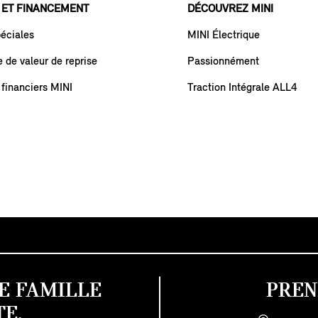
 ET FINANCEMENT
DÉCOUVREZ MINI
péciales
MINI Électrique
de valeur de reprise
Passionnément
 financiers MINI
Traction Intégrale ALL4
E FAMILLE
PREN
E.