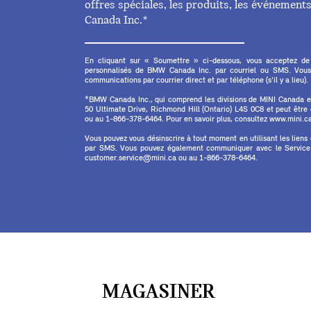
offres spéciales, les produits, les événemen
Canada Inc.*
En cliquant sur « Soumettre » ci-dessous, vous acceptez de
personnalisés de BMW Canada Inc. par courriel ou SMS. Vous
communications par courrier direct et par téléphone (s'il y a lieu).
*BMW Canada Inc., qui comprend les divisions de MINI Canada 
50 Ultimate Drive, Richmond Hill (Ontario) L4S 0C8 et peut êtr
ou au 1-866-378-6464. Pour en savoir plus, consultez www.mini.ca 
Vous pouvez vous désinscrire à tout moment en utilisant les liens
par SMS. Vous pouvez également communiquer avec le Service à
customer.service@mini.ca ou au 1-866-378-6464.
MAGASINER