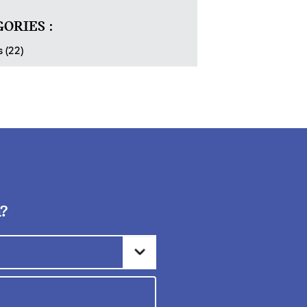
ORIES :
s (22)
m?