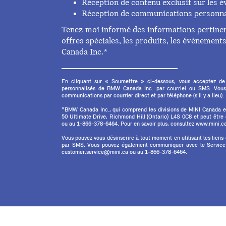
Réception de contenu exclusif sur les
Réception de communications personna
Tenez-moi informé des informations pertinent
offres spéciales, les produits, les événemen
Canada Inc.*
En cliquant sur « Soumettre » ci-dessous, vous acceptez de
personnalisés de BMW Canada Inc. par courriel ou SMS. Vous
communications par courrier direct et par téléphone (s'il y a lieu).
*BMW Canada Inc., qui comprend les divisions de MINI Canada 
50 Ultimate Drive, Richmond Hill (Ontario) L4S 0C8 et peut êtr
ou au 1-866-378-6464. Pour en savoir plus, consultez www.mini.ca 
Vous pouvez vous désinscrire à tout moment en utilisant les liens
par SMS. Vous pouvez également communiquer avec le Service à
customer.service@mini.ca ou au 1-866-378-6464.